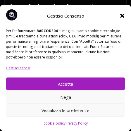
Questa logica vale solo per web agency e
siti web?
Gestisci Consenso
✕
Per far funzionare
BARCODE04
al meglio usiamo cookie e tecnologie
simili, e tracciamo alcune azioni (click, CTA, invio moduli) per misurare
Vuoi capire se il tuo sito è pronto
performance e migliorare l’esperienza. Con “Accetta” autorizzi l’uso di
per la nuova SEO?
queste tecnologie e il trattamento dei dati indicati. Puoi rifiutare o
BARCODE04 • SEO CHECK
modificare le preferenze in qualsiasi momento: alcune funzioni
IL TUO SITO SI FA TROVARE?
potrebbero non essere disponibili.
Se il tuo sito è online ma non porta contatti, se
non capisci perché non compare su Google o se
Gestisci servizi
Se vuoi capire se il tuo sito è pronto per Google, AI
vuoi prepararlo alla ricerca con AI Overview e
Overview e la nuova SEO, possiamo guardarlo
intelligenza artificiale, possiamo analizzarlo
Accetta
insieme e capire cosa migliorare.
insieme in modo concreto.
Nega
CHIAMA ORA
RICHIEDI UN’ANALISI
Visualizza le preferenze
WHATSAPP
SCOPRI IL PROCESSO
cookie policy
Privacy Policy