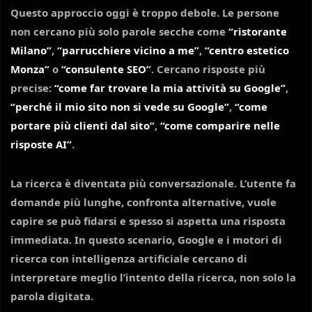
Questo approccio oggi è troppo debole. Le persone
non cercano più solo parole secche come
“ristorante
Milano”
,
“parrucchiere vicino a me”
,
“centro estetico
Monza”
o
“consulente SEO”
. Cercano risposte più
precise:
“come far trovare la mia attività su Google”
,
“perché il mio sito non si vede su Google”
,
“come
portare più clienti dal sito”
,
“come comparire nelle
risposte AI”
.
La ricerca è diventata più conversazionale. L’utente fa
domande più lunghe, confronta alternative, vuole
capire se può fidarsi e spesso si aspetta una risposta
immediata. In questo scenario, Google e i motori di
ricerca con intelligenza artificiale cercano di
interpretare meglio l’intento della ricerca, non solo la
parola digitata.