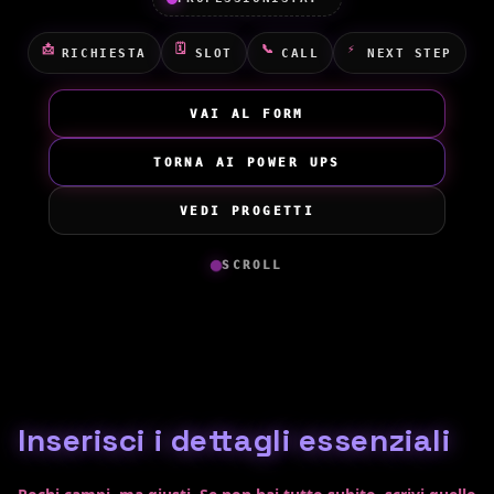
📩
🗓️
📞
⚡
RICHIESTA
SLOT
CALL
NEXT STEP
VAI AL FORM
TORNA AI POWER UPS
VEDI PROGETTI
SCROLL
Inserisci i dettagli essenziali