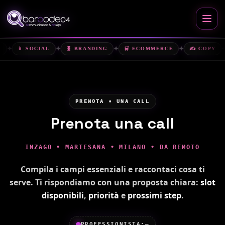
✦
✦
✦
✦
✦
📱 SOCIAL
🧬 BRANDING
🛒 ECOMMERCE
✍️ COPY
PRENOTA • UNA CALL
Prenota una call
INZAGO • MARTESANA • MILANO • DA REMOTO
Compila i campi essenziali e raccontaci cosa ti
serve. Ti rispondiamo con una proposta chiara:
slot
disponibili
,
priorità
e
prossimi step
.
PROFESSIONISTA:
—