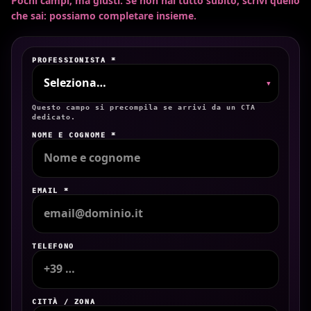
Pochi campi, ma giusti. Se non hai tutto subito, scrivi quello
che sai: possiamo completare insieme.
PROFESSIONISTA *
▾
Questo campo si precompila se arrivi da un CTA
dedicato.
NOME E COGNOME *
EMAIL *
TELEFONO
CITTÀ / ZONA