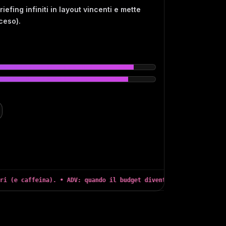
ing infiniti in layout vincenti e mette
ceso).
affeina). • ADV: quando il budget diventa strategia. • Deadline?