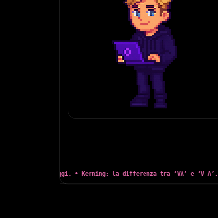
te, 1999–oggi. • Kerning: la differenza tra ‘VA’ e ‘V A’. • Dark