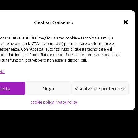
Gestisci Consenso
zionare
BARCODE04
al meglio usiamo cookie e tecnologie simili, e
lcune azioni (click, CTA, invio moduli) per misurare performance e
’esperienza. Con “Accetta” autorizzi l’uso di queste tecnologie e il
dei dati indicati. Puoi rifiutare o modificare le preferenze in qualsiasi
cune funzioni potrebbero non essere disponibili.
izi
cetta
Nega
Visualizza le preferenze
cookie policy
Privacy Policy