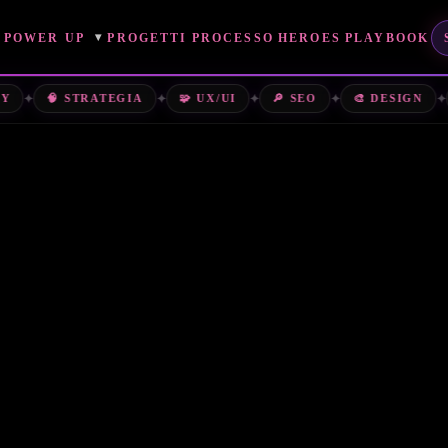
▾
POWER UP
PROGETTI
PROCESSO
HEROES
PLAYBOOK
POWER-UPS PENSAT
✦
✦
✦
✦
✦
🧠 STRATEGIA
🧩 UX/UI
🔎 SEO
🎨 DESIGN

PIATTAFORME DASHBOARD
🧩
→
→
PLUGIN, CRM, WEB APP & FLUSSI.
CAMPAGNE PUBBLICITARIE
📣
→
→
ADV ORIENTATA A LEAD & ROI.