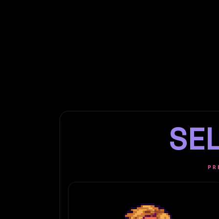
SE
PR