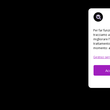
Per far fun
tracciamo a
migliorare l
trattamento 
momento: al
Gestisci serv
Ac