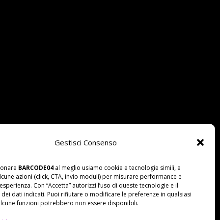
Gestisci Consenso
zionare
BARCODE04
al meglio usiamo cookie e tecnologie simili, e
lcune azioni (click, CTA, invio moduli) per misurare performance e
’esperienza. Con “Accetta” autorizzi l’uso di queste tecnologie e il
dei dati indicati. Puoi rifiutare o modificare le preferenze in qualsiasi
cune funzioni potrebbero non essere disponibili.