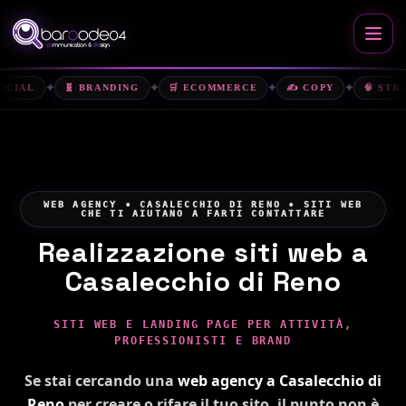
✦
✦
✦
✦
🧬 BRANDING
🛒 ECOMMERCE
✍️ COPY
🧠 STRATEGIA
WEB AGENCY • CASALECCHIO DI RENO • SITI WEB
CHE TI AIUTANO A FARTI CONTATTARE
Realizzazione siti web a
Casalecchio di Reno
SITI WEB E LANDING PAGE PER ATTIVITÀ,
PROFESSIONISTI E BRAND
Se stai cercando una
web agency a Casalecchio di
Reno
per creare o rifare il tuo sito, il punto non è