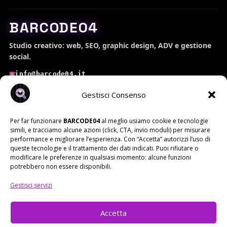
BARCODE04
Studio creativo: web, SEO, graphic design, ADV e gestione
social.
info@barcode04.it
▣
349 291 7310
▣
Gestisci Consenso
IG
IN
YT
Per far funzionare
BARCODE04
al meglio usiamo cookie e tecnologie
simili, e tracciamo alcune azioni (click, CTA, invio moduli) per misurare
performance e migliorare l’esperienza. Con “Accetta” autorizzi l’uso di
BARCODE04 • INFO
READY
queste tecnologie e il trattamento dei dati indicati. Puoi rifiutare o
modificare le preferenze in qualsiasi momento: alcune funzioni
potrebbero non essere disponibili.
SERVIZI
WEB • SEO • DESIGN • ADV
Gestisci servizi
OPERATIVITA'
REMOTE + LOMBARDIA
STEP 1
Accetta
AUDIT + ROADMAP