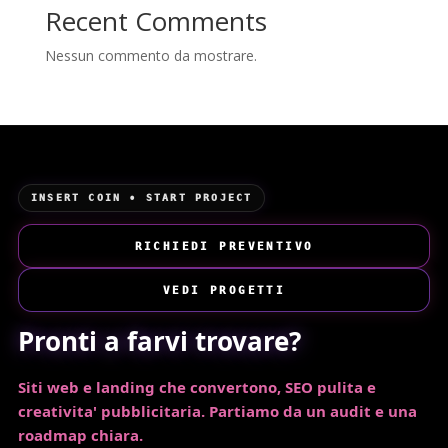
Recent Comments
Nessun commento da mostrare.
INSERT COIN • START PROJECT
RICHIEDI PREVENTIVO
VEDI PROGETTI
Pronti a farvi trovare?
Siti web e landing che convertono, SEO pulita e
creativita' pubblicitaria. Partiamo da un audit e una
roadmap chiara.